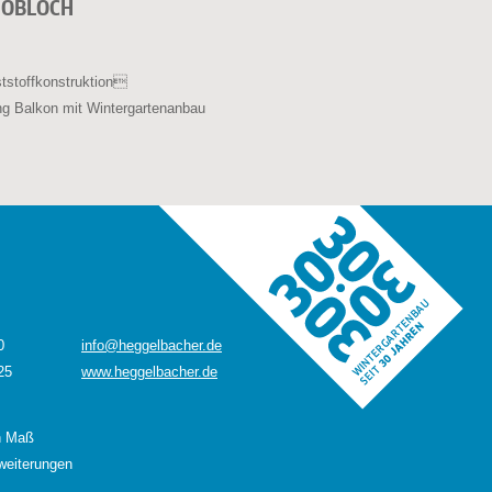
HOBLOCH
tstoffkonstruktion
g Balkon mit Wintergartenanbau
0
info@heggelbacher.de
25
www.heggelbacher.de
h Maß
weiterungen