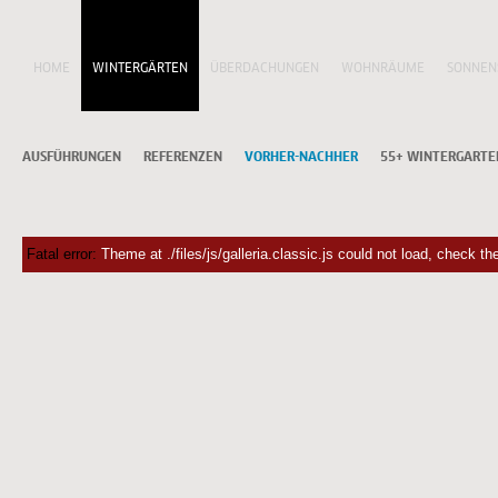
HOME
WINTERGÄRTEN
ÜBERDACHUNGEN
WOHNRÄUME
SONNEN
AUSFÜHRUNGEN
REFERENZEN
VORHER-NACHHER
55+ WINTERGARTE
Fatal error:
Theme at ./files/js/galleria.classic.js could not load, check t