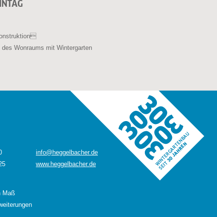
NNTAG
onstruktion
 des Wonraums mit Wintergarten
0
info@heggelbacher.de
25
www.heggelbacher.de
h Maß
weiterungen