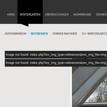
HOME
WINTERGÄRTEN
ÜBERDACHUNGEN
WOHNRÄUME
SONNEN
AUSFÜHRUNGEN
REFERENZEN
VORHER-NACHHER
55+ WINTERGARTE
Image not found: index.php?rex_img_type=referenzen&rex_img_file=img
Image not found: index.php?rex_img_type=referenzen&rex_img_file=img