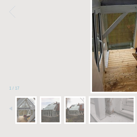
1
/
17