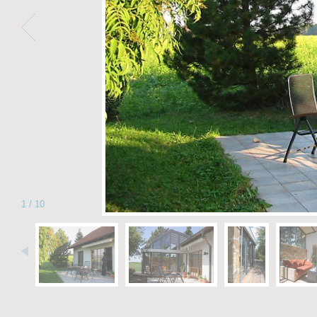
1
/
10