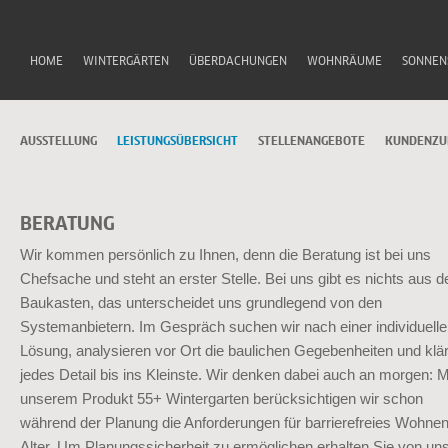
HOME
WINTERGÄRTEN
ÜBERDACHUNGEN
WOHNRÄUME
SONNEN
AUSSTELLUNG
LEISTUNGSÜBERSICHT
STELLENANGEBOTE
KUNDENZU
BERATUNG
Wir kommen persönlich zu Ihnen, denn die Beratung ist bei uns
Chefsache und steht an erster Stelle. Bei uns gibt es nichts aus 
Baukasten, das unterscheidet uns grundlegend von den
Systemanbietern. Im Gespräch suchen wir nach einer individuell
Lösung, analysieren vor Ort die baulichen Gegebenheiten und klä
jedes Detail bis ins Kleinste. Wir denken dabei auch an morgen: M
unserem Produkt 55+ Wintergarten berücksichtigen wir schon
während der Planung die Anforderungen für barrierefreies Wohne
Alter. Um Planungssicherheit zu ermöglichen erhalten Sie von uns