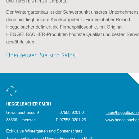
und Türen bis hin zu Carports.
Der Wintergartenbau ist der Schwerpunkt unseres Unternehmens
denn hier liegt unsere Kernkompetenz. Firmeninhaber Roland
Heggelbacher definiert die Firmenphilosophie, mit Original-
HEGGELBACHER-Produkten höchste Qualität und besten Servic
gewährleisten.
Überzeugen Sie sich Selbst!
HEGGELBACHER GMBH
Gewerbestrasse 9
T 07558 9201-0
info@heggelbache
88636 Illmensee
F 07558 9201-25
www.heggelbacher
Exklusive Wintergärten und Sonnenschutz
Terrassendächer und Überdachungen nach Maß