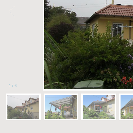
1
/
6