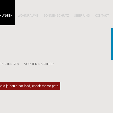
HUNGEN
WOHNRÄUME
SONNENSCHUTZ
ÜBER UNS
KONTAKT
RDACHUNGEN
VORHER-NACHHER
assic.js could not load, check theme path.