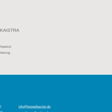
KAISTRA
hweisst
nterzug
0
info@heggelbacher.de