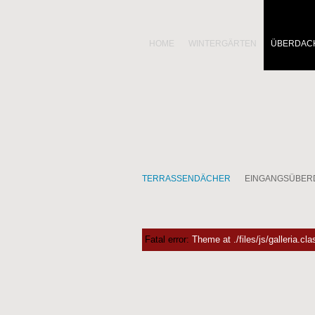
HOME
WINTERGÄRTEN
ÜBERDAC
TERRASSENDÄCHER
EINGANGSÜBE
Fatal error:
Theme at ./files/js/galleria.cl